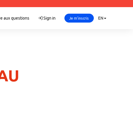
re aux questions
Sign in
EN
Je m'inscris
EAU