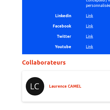
concepteur) v
personnalisée
Linkedin
Link
Facebook
Link
Twitter
Link
Youtube
Link
Collaborateurs
Laurence CAMEL