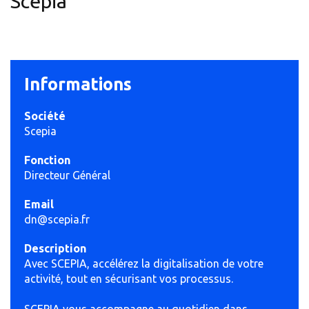
Scepia
Informations
Société
Scepia
Fonction
Directeur Général
Email
dn@scepia.fr
Description
Avec SCEPIA, accélérez la digitalisation de votre
activité, tout en sécurisant vos processus.