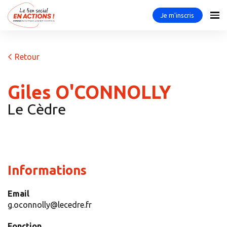
Je m'inscris
Retour
Giles O'CONNOLLY
Le Cèdre
Informations
Email
g.oconnolly@lecedre.fr
Fonction