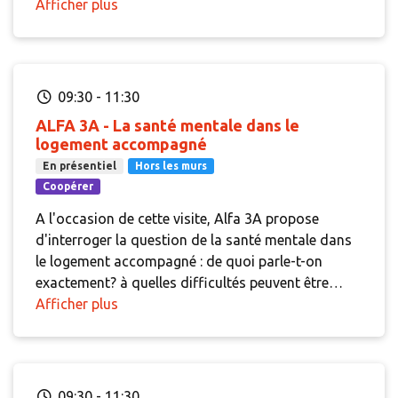
ensemble et de la création de lien entre des publics
Afficher plus
aux parcours et trajectoires différents. À
l'occasion de cette visite, plusieurs témoignages
seront proposés sur la manière dont les équipes
d'ADOMA travaillent cette question et sur les
09:30
-
11:30
richesses que cela crée.
ALFA 3A - La santé mentale dans le
logement accompagné
En présentiel
Hors les murs
Coopérer
A l'occasion de cette visite, Alfa 3A propose
d'interroger la question de la santé mentale dans
le logement accompagné : de quoi parle-t-on
exactement? à quelles difficultés peuvent être
confrontées les équipes ? quelles actions ont été
Afficher plus
mises en place pour mieux identifier, prévenir et
agir ? L'objectif sera de partager avec les
participants l'expérience d'Alfa 3A et de susciter
l'échanges sur les bonnes pratiques de chacun en
09:30
-
11:30