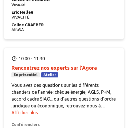
légal, le projet social apparait aussi comme un
Vivacité
outil de communication interne et externe,
Eric Helleu
permettant aux équipes de réunir et se projeter
VIVACITÉ
dans un contexte toujours plus tendu, entre
Coline GRAEBER
augmentation des besoins d'un public plus
Alfa3A
précaire et diminution des ressources. Travailler
sur le projet social d'une résidence, c'est travailler
sur les valeurs et les pratiques que l'on veut
promouvoir.
Dans cet atelier, se croiseront les
10:00
-
11:30
partages d'expérience d'associations ainsi que la
Rencontrez nos experts sur l'Agora
présentation d'une méthodologie d'actualisation
d'un projet social.
En présentiel
Atelier
Vous avez des questions sur les différents
chantiers de l'année: chèque énergie, AGLS, P+M,
accord cadre SIAO... ou d'autres questions d'ordre
juridique ou économique, retrouvez-nous à
l'Agora pour en discuter!
Afficher plus
Conférenciers