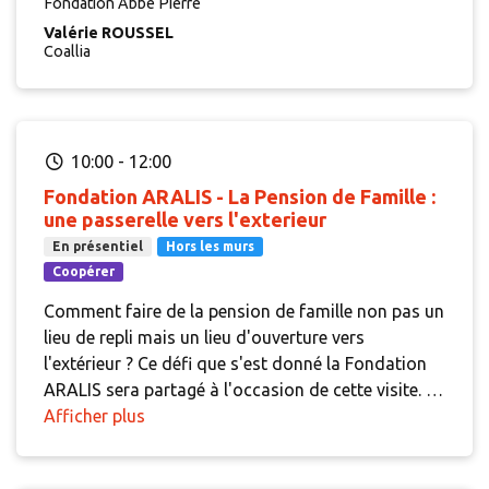
Fondation Abbé Pierre
l'intervention de gestionnaires et par le guide de la
Valérie ROUSSEL
Fondation pour le logement des défavorisés,
Coallia
récemment mis à jour.
10:00
-
12:00
Fondation ARALIS - La Pension de Famille :
une passerelle vers l'exterieur
En présentiel
Hors les murs
Coopérer
Comment faire de la pension de famille non pas un
lieu de repli mais un lieu d'ouverture vers
l'extérieur ? Ce défi que s'est donné la Fondation
ARALIS sera partagé à l'occasion de cette visite. Il
y sera question de mobilisation des résidents, de
Afficher plus
partenariats culturels, sportifs, de loisirs et
d'implication dans la vie du quartier.