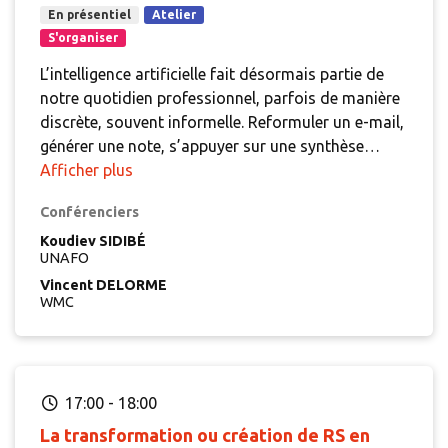
En présentiel
Atelier
S'organiser
L’intelligence artificielle fait désormais partie de
notre quotidien professionnel, parfois de manière
discrète, souvent informelle. Reformuler un e-mail,
générer une note, s’appuyer sur une synthèse
automatique… autant d’usages qui peuvent
Afficher plus
faciliter le travail, alléger la charge mentale ou
Conférenciers
optimiser les tâches répétitives.
Mais dans un
secteur où l’accompagnement des personnes
Koudiev SIDIBÉ
UNAFO
repose sur la confiance, la confidentialité et le
Vincent DELORME
discernement, ces outils soulèvent aussi des
WMC
questions importantes : que partage-t-on vraiment
avec une IA ? Quels risques pour les données
sensibles ? Comment garantir les droits des
personnes accompagnées et préserver ceux des
17:00
-
18:00
professionnels ?
La transformation ou création de RS en