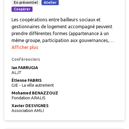
En présentiel
Atelier
Coopérer
Les coopérations entre bailleurs sociaux et
gestionnaires de logement accompagné peuvent
prendre différentes formes (appartenance à un
même groupe, participation aux gouvernances,
groupements d’intérêts économique etc.) et
Afficher plus
permettent de nouvelles opportunités :
Conférenciers
partenariats avec les collectivités, accès aux
fonciers, acceptabilité des projets etc.. A travers
Ian FARRUGIA
ALJT
cet atelier, plusieurs approches seront présentées,
Étienne FABRIS
les stratégies et impacts partagés. Il sera
GIE - La ville autrement
également proposé de s’interroger collectivement
Mohamed BENAZZOUZ
sur comment favoriser ses coopérations et sur les
Fondation ARALIS
points d’attention à avoir.
Xavier DESVIGNES
Association AMLI