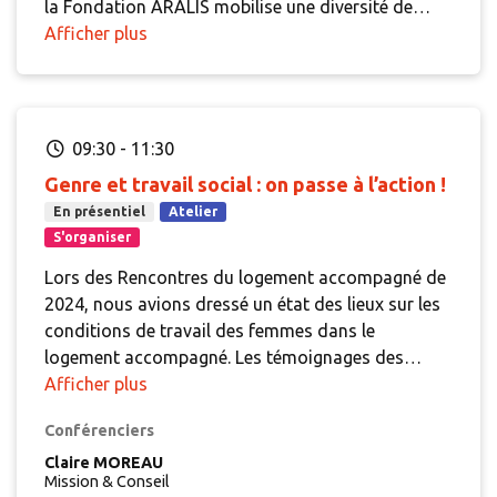
la Fondation ARALIS mobilise une diversité de
mesures et adapte son organisation. A l'occasion
Afficher plus
de cette visite, les différents types
d'accompagnement proposés aux résidents en
résidence sociale seront présentés.
09:30
-
11:30
Genre et travail social : on passe à l’action !
En présentiel
Atelier
S'organiser
Lors des Rencontres du logement accompagné de
2024, nous avions dressé un état des lieux sur les
conditions de travail des femmes dans le
logement accompagné. Les témoignages des
participantes – travailleuses sociales, cheffes de
Afficher plus
service, cadres… – ont mis en évidence des
Conférenciers
violences multiples, venant de collègues,
supérieurs ou résidents. Outre les différentes
Claire MOREAU
Mission & Conseil
formes de violence et leurs auteurs, ce sont