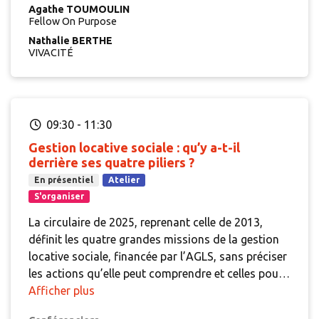
Agathe TOUMOULIN
également les organisations qu'il convient
Fellow On Purpose
d’interroger avec des fonctionnements qui
Nathalie BERTHE
peuvent mettre en difficulté certaines.
Cette année,
VIVACITÉ
nous vous proposons d’aller plus loin et de passer
à l’action pour interroger nos pratiques, faire
évoluer nos postures et travailler sur des outils
opérationnels afin de proposer un cadre de travail
09:30
-
11:30
sécurisant à toutes et tous.
Gestion locative sociale : qu’y a-t-il
derrière ses quatre piliers ?
En présentiel
Atelier
S'organiser
La circulaire de 2025, reprenant celle de 2013,
définit les quatre grandes missions de la gestion
locative sociale, financée par l’AGLS, sans préciser
les actions qu’elle peut comprendre et celles pour
lesquelles il convient de solliciter d’autres moyens
Afficher plus
de financement. Dans cet atelier, il sera proposé de