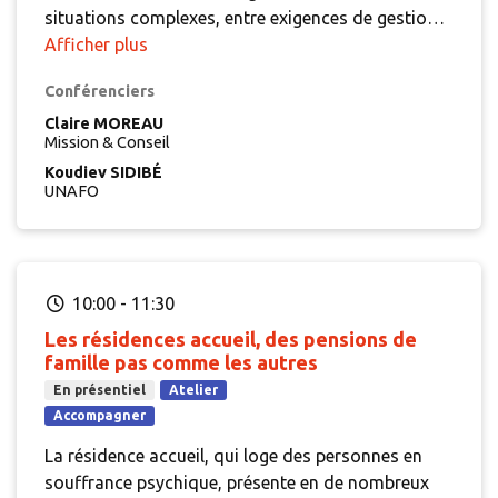
situations complexes, entre exigences de gestion
et volonté d’accompagnement social.
Afficher plus
Cet atelier
propose aux managers un temps collectif pour
Conférenciers
exposer ses réalités, confronter les regards et
imaginer d’autres manières d’agir. À partir de
Claire MOREAU
Mission & Conseil
situations concrètes, les participants seront
Koudiev SIDIBÉ
invités à partager leurs expériences, tester des
UNAFO
pistes et explorer des leviers qui permettent
d’aborder les impayés autrement.
Loin d’un simple
temps d’analyse, l’atelier se veut interactif et
stimulant : un moment pour questionner les
10:00
-
11:30
pratiques, redonner du sens au rôle de manager
quant aux impayés locatifs et repartir avec de
Les résidences accueil, des pensions de
famille pas comme les autres
nouvelles idées à expérimenter avec son équipe.
En présentiel
Atelier
Accompagner
La résidence accueil, qui loge des personnes en
souffrance psychique, présente en de nombreux