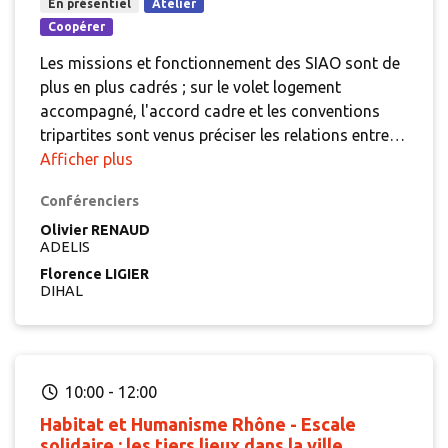
En présentiel
Atelier
Coopérer
Les missions et fonctionnement des SIAO sont de
plus en plus cadrés ; sur le volet logement
accompagné, l'accord cadre et les conventions
tripartites sont venus préciser les relations entre
les gestionnaires et ladite "clef de voute du Service
Afficher plus
Public de la rue au logement". Pour autant, à
Conférenciers
l'heure actuelle, les modalités de fonctionnement,
en particulier sur les questions de gouvernance
Olivier RENAUD
ADELIS
varient fortement d'un territoire à l'autre. Entre
Florence LIGIER
porteur unique, groupements ou GIP, les
DIHAL
approches de gouvernance diffèrent. Est-il
possible d'identifier un modèle préférentiel?
Existe-t-il une convergence entre efficacité
partenariale et mode d'organisation? Comment
10:00
-
12:00
s'assurer d'une visibilisation et d'une
connaissance des réponses apportées par notre
Habitat et Humanisme Rhône - Escale
solidaire : les tiers lieux dans la ville
secteur ?