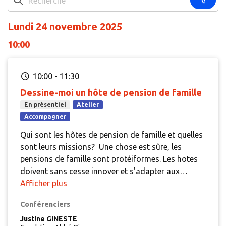
Lundi 24 novembre 2025
10:00
10:00
-
11:30
Dessine-moi un hôte de pension de famille
En présentiel
Atelier
Accompagner
Qui sont les hôtes de pension de famille et quelles
sont leurs missions? Une chose est sûre, les
pensions de famille sont protéiformes. Les hotes
doivent sans cesse innover et s'adapter aux
résidents, à leurs besoins, à l'environnement et au
Afficher plus
contexte particulier de chaque structure.
Au-delà
Conférenciers
de ces spécificités, quel socle commun peut être
défini? Nos réflexions seront alimentées par
Justine GINESTE