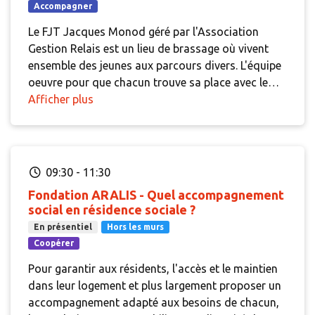
Accompagner
du projet immobilier mais également les enjeux de
commercialisation et de projet de vie sociale porté
Le FJT Jacques Monod géré par l'Association
par les équipes d'AMLI.
Gestion Relais est un lieu de brassage où vivent
ensemble des jeunes aux parcours divers. L'équipe
oeuvre pour que chacun trouve sa place avec le
soutien et l'accompagnement dont il a besoin.
Afficher plus
C'est également un lieu de vie et de rencontres
pour tout un quartier grâce à son restaurant où
déjeunent à la même table habitants du quartier,
personnes agées isolées, travailleurs, résidents
09:30
-
11:30
mais aussi à la location de salles de réunions et de
Fondation ARALIS - Quel accompagnement
formations. Gérer ces différentes activités et la vie
social en résidence sociale ?
de ce collectif hors du commun nécessite une
En présentiel
Hors les murs
grande coordination entre les professionnels. Lors
Coopérer
de cette visite, l'association le Relais présentera le
projet, ses atouts, ses impacts, mais également
Pour garantir aux résidents, l'accès et le maintien
ses enjeux.
dans leur logement et plus largement proposer un
accompagnement adapté aux besoins de chacun,