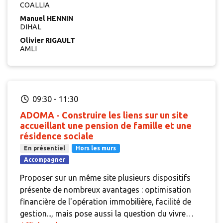
COALLIA
des passerelles emploi à l’intérieur de l’association
Manuel HENNIN
en permettant le ruissellement des compétences
DIHAL
entre champs d’activités ? Puis, un échange sur les
Olivier RIGAULT
enjeux que traverse le secteur du logement
AMLI
accompagné sera organisé en présence de Manuel
Henin, adjoint au Délégué interministériel à
l’hébergement et à l’accès au logement (Dihal)
09:30
-
11:30
ADOMA - Construire les liens sur un site
accueillant une pension de famille et une
résidence sociale
En présentiel
Hors les murs
Accompagner
Proposer sur un même site plusieurs dispositifs
présente de nombreux avantages : optimisation
financière de l'opération immobilière, facilité de
gestion..., mais pose aussi la question du vivre