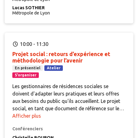
Lucas SOTHIER
Métropole de Lyon
10:00
-
11:30
Projet social : retours d’expérience et
méthodologie pour l’avenir
En présentiel
Atelier
S'organiser
Les gestionnaires de résidences sociales se
doivent d'adapter leurs pratiques et leurs offres
aux besoins du public qu'ils accueillent. Le projet
social, en tant que document de référence sur le
public logé, les moyens et méthodes
Afficher plus
d'intervention, doit pouvoir être renouvellé pour
Conférenciers
tenir compte de ces évolutions. Outre son aspect
Christelle BOURON