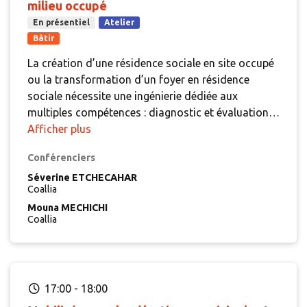
milieu occupé
En présentiel
Atelier
Bâtir
La création d’une résidence sociale en site occupé
ou la transformation d’un foyer en résidence
sociale nécessite une ingénierie dédiée aux
multiples compétences : diagnostic et évaluation,
médiation à la prévention des impayés et à au
Afficher plus
contentieux, médiation sociale et
Conférenciers
accompagnement au relogement, temporaire ou
définitif, médiation au bien habiter dans la
Séverine ETCHECAHAR
Coallia
nouvelle résidence.
Mouna MECHICHI
Coallia
17:00
-
18:00