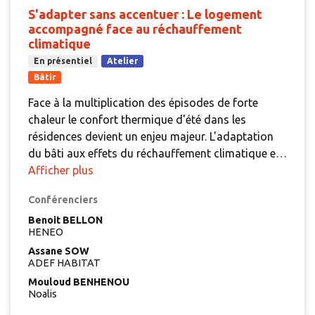
S'adapter sans accentuer : Le logement
accompagné face au réchauffement
climatique
En présentiel
Atelier
Bâtir
Face à la multiplication des épisodes de forte
chaleur le confort thermique d'été dans les
résidences devient un enjeu majeur. L'adaptation
du bâti aux effets du réchauffement climatique est
donc une nécessité qui doit être pensée en
Afficher plus
responsabilité environnementale, sociale et
Conférenciers
économique. Quelles sont les pistes de réflexion
pour le secteur face à ce constat? Comment
Benoit BELLON
HENEO
anticiper les futures évolutions législatives?
Assane SOW
ADEF HABITAT
Mouloud BENHENOU
Noalis