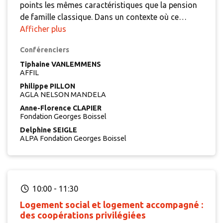
points les mêmes caractéristiques que la pension
de famille classique. Dans un contexte où ce
dispositif peine à se développer, les personnes en
Afficher plus
souffrances psychiques semblent être tout autant
Conférenciers
orientées en pension de famille. Des distinctions
s'observent notamment en fonction des
Tiphaine VANLEMMENS
AFFIL
associations porteuses et de leur secteur d'activité
Philippe PILLON
principal (médico-sociale, sanitaire ou sociale).
AGLA NELSON MANDELA
L'AFFIL, par son étude sur les résidences accueil, a
Anne-Florence CLAPIER
tenté de mieux comprendre les besoins auxquels
Fondation Georges Boissel
répond ce dispositif et d'identifier les conditions
Delphine SEIGLE
de réussite pour s'assurer de la pérennisation de
ALPA Fondation Georges Boissel
ce modèle.
10:00
-
11:30
Logement social et logement accompagné :
des coopérations privilégiées