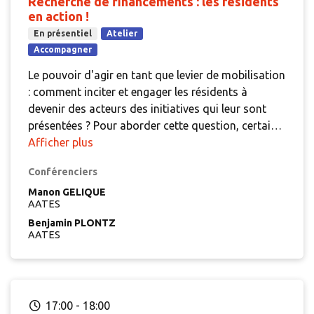
Recherche de financements : les résidents
en action !
En présentiel
Atelier
Accompagner
Le pouvoir d'agir en tant que levier de mobilisation
: comment inciter et engager les résidents à
devenir des acteurs des initiatives qui leur sont
présentées ? Pour aborder cette question, certains
gestionnaires choisissent d'impliquer directement
Afficher plus
les résidents dans le processus de recherche de
Conférenciers
financements. Au cours de cette présentation, des
témoignages mettront en lumière la méthode
Manon GELIQUE
AATES
employée et les résultats obtenus.
Benjamin PLONTZ
AATES
17:00
-
18:00