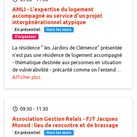
termes de partenariats développés, de formation,
AMLI - L'expertise du logement
de plaidoyer…
accompagné au service d'un projet
intergénérationnel atypique
En présentiel
Hors les murs
S'organiser
La résidence " les Jardins de Clémence" présentée
n'est pas une résidence de logement accompagné
- thématique destinée aux personnes en situation
de vulnérabvilité - précarité comme on l'entend
habituellement. La résidence de 82 logements PLS
Afficher plus
pour 116 solutions de logement est à destination
d'étudiants, de séniors et pour partie sous la
forme de co-living. AMLI porte, en partenariat avec
BATIGERE RHONE ALPES, la gestion de ce projet
09:30
-
11:30
innovant tant sur le volet du portgae immobilier
Association Gestion Relais - FJT Jacques
que du projet social développé. La séquence aura
Monod : lieu de rencontre et de brassage
pour objet de faire découvrir le site, sa très belle
En présentiel
Hors les murs
réhabilitation, de partager la génése et le montage