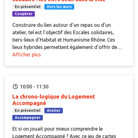
En présentiel
Hors les murs
Coopérer
Construire du lien autour d'un repas ou d'un
atelier, tel est l'objectif des Escales solidaires,
tiers-lieux d'Habitat et Humanisme Rhône. Ces
lieux hybrides permettent également d'offrir de
nouveaux espaces de participation et
Afficher plus
d'accompagnement pour les personnes logées en
pensions de famille ou résidences sociales. À
l'occasion de cette visite seront présentés, le
modèle, ses atouts et les enjeux pour un
10:00
-
11:30
fonctionnement pérenne.
La chrono-logique du Logement
Accompagné
En présentiel
Atelier
Accompagner
Et si on jouait pour mieux comprendre le
Logement Accompagné ? Avec ce jeu de cartes