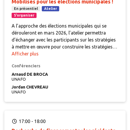
Mobilisés pour les élections municipales !
En présentiel
Atelier
S'organiser
A l’approche des élections municipales qui se
dérouleront en mars 2026, l’atelier permettra
d’échanger avec les participants sur les stratégies
à mettre en œuvre pour construire les stratégies
d’actions communes de plaidoyer et de
Afficher plus
communication à mener pour convaincre les
Conférenciers
nouveaux élus.
Arnaud DE BROCA
UNAFO
Jordan CHEVREAU
UNAFO
17:00
-
18:00