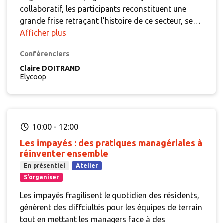
collaboratif, les participants reconstituent une
grande frise retraçant l’histoire de ce secteur, ses
moments clés, ses acteurs et ses évolutions
Afficher plus
réglementaires (ou juridiques ?). Ces cartes ne sont
Conférenciers
pas qu’un support historique : elles offrent des
clés pour mieux comprendre ce qui influence
Claire DOITRAND
Elycoop
encore aujourd’hui nos métiers et nos pratiques.
Le Logement Accompagné, une histoire riche,
parfois complexe… et si on la décodait ensemble ?
Un atelier vivant pour apprendre, partager ou
10:00
-
12:00
déconstruire nos regards (que l'on soit novice ou
spécialiste) et poser en groupe toutes ces
Les impayés : des pratiques managériales à
questions qu’on n’a jamais osé (ou plus osé)
réinventer ensemble
formuler.
Accessible à toutes et tous, sans
En présentiel
Atelier
prérequis, il sera animé par la créatrice du jeu,
S'organiser
également formatrice pour l’Unafo, Claire
Les impayés fragilisent le quotidien des résidents,
DOITRAND.
génèrent des diffciultés pour les équipes de terrain
tout en mettant les managers face à des