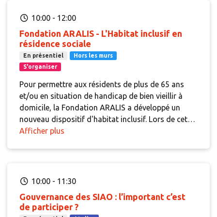
10:00
-
12:00
Fondation ARALIS - L'Habitat inclusif en
résidence sociale
En présentiel
Hors les murs
S'organiser
Pour permettre aux résidents de plus de 65 ans
et/ou en situation de handicap de bien vieillir à
domicile, la Fondation ARALIS a développé un
nouveau dispositif d'habitat inclusif. Lors de cette
visite seront partagés la genèse du projet et son
Afficher plus
évolution en termes de montage, d'organisation et
d'accompagnement proposé.
10:00
-
11:30
Gouvernance des SIAO : l’important c’est
de participer ?