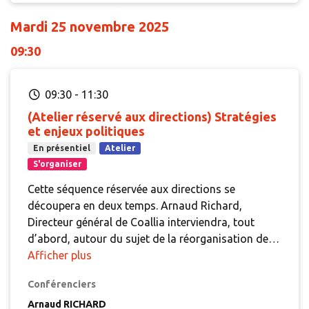
Mardi 25 novembre 2025
09:30
09:30
-
11:30
(Atelier réservé aux directions) Stratégies
et enjeux politiques
En présentiel
Atelier
S'organiser
Cette séquence réservée aux directions se
découpera en deux temps. Arnaud Richard,
Directeur général de Coallia interviendra, tout
d’abord, autour du sujet de la réorganisation de
l’association, notamment des territoires et de
Afficher plus
leurs directions. Comment favoriser les effets
Conférenciers
filière et les parcours ? Comment mieux mutualiser
les compétences et les moyens ? Comment créer
Arnaud RICHARD