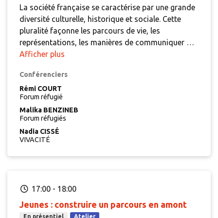
La société française se caractérise par une grande
diversité culturelle, historique et sociale. Cette
pluralité façonne les parcours de vie, les
représentations, les manières de communiquer ou
encore les attentes vis-à-vis des institutions. Dans
Afficher plus
ce contexte, les professionnels du travail social
Conférenciers
sont amenés à accompagner des personnes dont
les repères, les pratiques et les rapports aux
Rémi COURT
Forum réfugié
normes peuvent différer des leurs.
La rencontre
Malika BENZINEB
interculturelle dans l’accompagnement social peut
Forum réfugiés
ainsi générer des incompréhensions, compliquer
Nadia CISSÉ
l’orientation, voire entraver l’accès aux droits. Cela
VIVACITÉ
questionne la posture professionnelle : comment
reconnaître et prendre en compte les différences
culturelles ? Comment maintenir un cadre
d’intervention clair tout en créant une relation de
17:00
-
18:00
proximité ?
Jeunes : construire un parcours en amont
En présentiel
Atelier