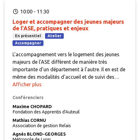
10:00
-
11:30
Loger et accompagner des jeunes majeurs
de l'ASE, pratiques et enjeux
En présentiel
Atelier
Accompagner
L'accompagnement vers le logement des jeunes
majeurs de l'ASE diffèrent de manière très
importante d'un département à l'autre. Il en est de
même des modalités d'accueil et de suivi des
contrats jeunes majeurs dans les résidences. Or
Afficher plus
cet accueil est indissociable du projet socio-
Conférenciers
éducatif des FJT et contribue fréquemment à en
assurer l'équilibre économique. Quel rôle le
Maxime CHOPARD
Fondation des Apprentis d'Auteuil
logement accompagné devrait-il jouer dans la
Mathias CORNU
politique d'accès au logement des jeunes des
Association de gestion Relais
jeunes relevant de l'ASE et de quels moyens
Agnès BLOND-GEORGES
devraient-ils disposer ?
Métropole de Lyon