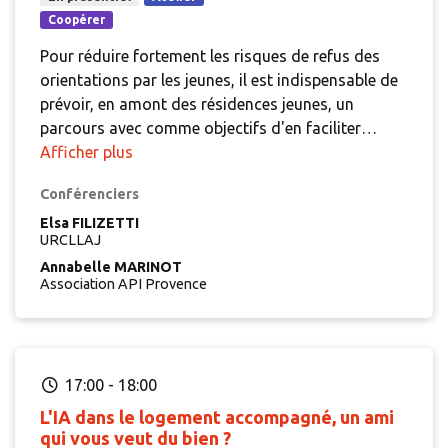
Coopérer
Pour réduire fortement les risques de refus des
orientations par les jeunes, il est indispensable de
prévoir, en amont des résidences jeunes, un
parcours avec comme objectifs d'en faciliter
l'accès, de lever les représentations et de
Afficher plus
permettre de disposer des pièces administratives.
Conférenciers
Deux types d'acteurs jouent un rôle essentiel en la
matière : les missions locales et les CLLAJ. Quels
Elsa FILIZETTI
URCLLAJ
partenariats peuvent être mis en place ?
Annabelle MARINOT
Association API Provence
17:00
-
18:00
L'IA dans le logement accompagné, un ami
qui vous veut du bien ?