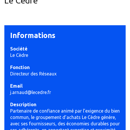
Le Cèdre
Informations
Société
Le Cèdre
Fonction
Directeur des Réseaux
Email
j.arnaud@lecedre.fr
Description
Partenaire de confiance animé par l’exigence du bien
commun, le groupement d’achats Le Cèdre génère,
avec ses fournisseurs, des économies durables pour